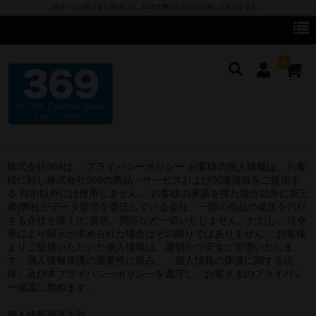
当サイトの取り扱い商品には、18才未満のモデルは出演しておりません。
0
株式会社369は、 プライバシーポリシー お客様の個人情報は、お客
cameronG
様に対し株式会社369の商品・サービスおよび関連情報をご提供す
る 目的以外には使用しません。 お客様の承諾を得た場合以外に第三
cameronG DVD
者(弊社がデータ管理を委託している会社、一部の商品の発送を代行
する会社を除く)に提供、開示など一切いたしません。ただし、法令
cameronG BD-R
等により開示が求められた場合はその限りではありません。 お客様
よりご提供いただいた個人情報は、適切かつ安全に管理いたしま
cameronG FHD DL
す。個人情報保護の重要性に鑑み、「個人情報の保護に関する法
律」及び本プライバシーポリシーを遵守し、お客さまのプライバシ
cameronG SDアップコンバートDL
ー保護に努めます。
個人情報保護方針