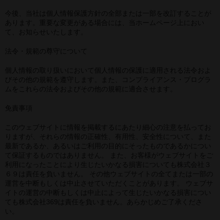
今後、当社は個人情報保護方針の全部または一部を改訂することが
あります。重要な変更がある場合には、当ホームページ上におい
て、お知らせいたします。
法令・規範の尊守について
個人情報の取り扱いにおいて個人情報の保護に適用される法令およ
びその他の規範を遵守します。また、コンプライアンス・プログラ
ムをこれらの法令およびその他の規範に適合させます。
免責事項
このウェブサイトに情報を掲載するにあたり細心の注意を払ってお
りますが、それらの情報の正確性、有用性、安全性について、また
最新であるか、あるいはご利用の目的にそったものであるかについ
て保証するものではありません。 また、お客様がウェブサイトをご
利用になったことにより生じたいかなる損害についても株式会社３
６９は責任を負いません。 その他ウェブサイトの全てまたは一部の
運営を中断もしくは中止させていただくことがあります。 ウェブサ
イトの運営の中断もしくは中止によって生じたいかなる損害につい
ても株式会社369は責任を負いません。あらかじめご了承くださ
い。