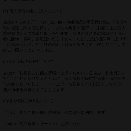
cameronP
(1) 個人情報の取り扱いについて
cameronP BD-R
株式会社369(以下、当社)は、個人情報保護の重要性に鑑み「個人情
cameronP DVD
報の保護に関する法律」および社内規定を遵守し、お客さまの個人
情報を適切かつ慎重に取り扱います。原則お客さまの承認なく,第三
cameronP FHD DL
者に開示・貸与、譲渡はいたしません。ただし,法的機関等により申
し出があった場合や当社の権利・財産を保護する目的などにおいて
cameronP SDアップコンバートDL
はこの限りではありません。
(2)個人情報の取得について
cameronP SD DL
当社は、お客さまに個人情報の提供をお願いする場合、利用目的を
cameronR
特定してお知らせするとともに、個人情報を提供する第三者の範囲
をお知らせいたします。その上で、お客さまから同意をいただき、
cameronR FHD DL
個人情報を取得することとします。
(3)個人情報の利用について
Michelle
当社は、お客さまの個人情報を、次の目的に利用します。
Michelle FHD DL
・当社の商品発送・サービスの提供のため
PRIMAL