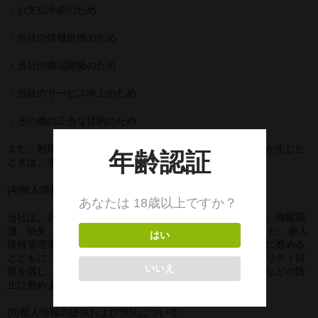
・お支払手続のため
デジタル写真集DL商品
・当社の情報提供のため
・当社の商品開発のため
・当社のサービス向上のため
・その他の正当な目的のため
また、利用目的の範囲を越えて個人情報を利用する必要性が生じた
ときは、改めてお客さまから同意を得ることとします。
(4)個人情報の管理について
当社は、お客様からお預かりした個人情報を適正に管理し、情報漏
洩、紛失、内容の誤記載などの防止に最大限努めます。 また、個人
情報管理者を設置し、管理の仕組、組織体制の維持・改善に努める
とともに、個人情報の安全性を確保するため、情報セキュリティ対
策を講じ、不正アクセス、個人情報の漏洩、紛失、改ざんなどの防
止に努めます。
(5)個人情報の提供および預託について