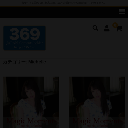
当サイトの取り扱い商品には、18才未満のモデルは出演しておりません。
0
カテゴリー:
Michelle
cameronG
cameronG DVD
cameronG BD-R
cameronG FHD DL
cameronG SDアップコンバートDL