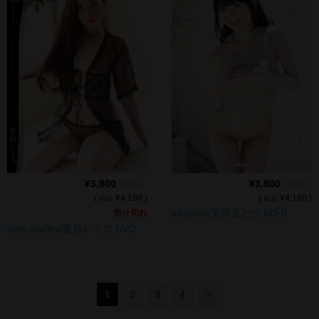
¥3,800
¥3,800
（税別）
（税別）
(
¥4,180 )
(
¥4,180 )
税込
税込
forgiven/染井まどか BD-R
売り切れ
dirty martini/夏目レイコ DVD
1
2
3
4
≫