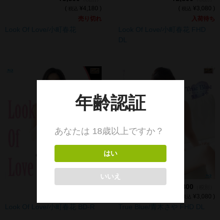
(
¥4,180 )
(
¥3,080 )
税込
税込
売り切れ
入荷待ち
Look Of Love/小町春花
Look Of Love/小町春花 FHD
DL
¥2,800
¥3,800
（税別）
（税別）
(
¥3,080 )
(
¥4,180 )
税込
税込
True Blue/青木さや FHD DL
Look Of Love/小町春花 BD-R