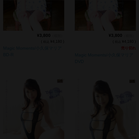
cameronP
cameronP BD-R
cameronP DVD
¥3,800
¥3,800
（税別）
（税別）
cameronP FHD DL
(
¥4,180 )
(
¥4,180 )
税込
税込
Magic Moments/小久保マリア
売り切れ
cameronP SDアップコンバートDL
BD-R
Magic Moments/小久保マリア
DVD
cameronP SD DL
cameronR
cameronR FHD DL
Michelle
Michelle FHD DL
PRIMAL