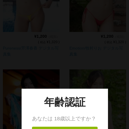
¥1,200
¥1,200
（税別）
（税別）
(
¥1,320 )
(
¥1,320 )
税込
税込
Pureness/芹澤春香 デジタル写
Emotion/牧村りお デジタル写
真集
真集