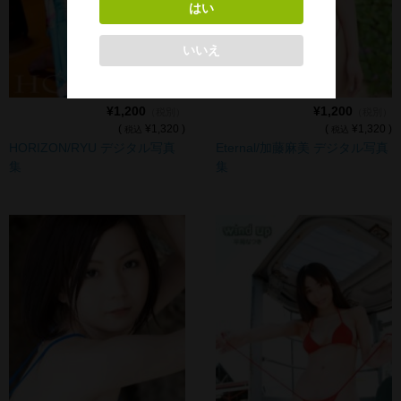
¥1,200
¥1,200
（税別）
（税別）
(
¥1,320 )
(
¥1,320 )
税込
税込
HORIZON/RYU デジタル写真
Eternal/加藤麻美 デジタル写真
集
集