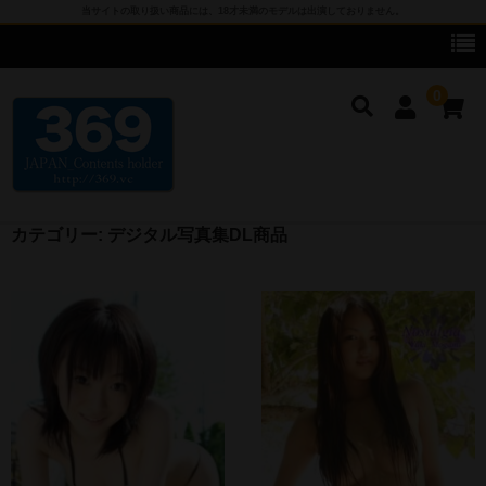
当サイトの取り扱い商品には、18才未満のモデルは出演しておりません。
0
カテゴリー:
デジタル写真集DL商品
cameronG
cameronG DVD
cameronG BD-R
cameronG FHD DL
cameronG SDアップコンバートDL