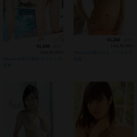
cameronP
cameronP BD-R
cameronP DVD
cameronP FHD DL
¥1,200
（税別）
¥1,200
(
¥1,320 )
税込
（税別）
cameronP SDアップコンバートDL
Nostalgia/最上ゆき デジタル写
(
¥1,320 )
税込
Heavenly/秋川瀬奈 デジタル写
真集
cameronP SD DL
真集
cameronR
cameronR FHD DL
Michelle
Michelle FHD DL
PRIMAL