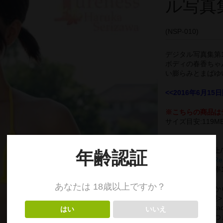
ル写真
(NSP-010)
デジタル写真集第1
ボディの春香ちゃ
い膨らみとまばゆい
<<2016年6月15
※こちらの商品は
サイズ目安:119M
<推奨環境>
Mac OS 10.0以上
Adobe Acrobat Re
その際は、拡大率
スマートフォンか
<動作確認済環境>
iPhone5c以降 iPa
その他の機種につ