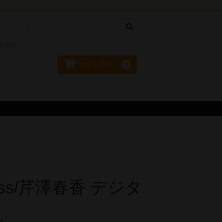
。
員登録
0
カートの中
ness/芹澤春香 デジタ