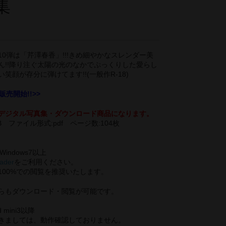
集
0弾は「芹澤春香」!!!きめ細やかなスレンダー美
ん!!降り注ぐ太陽の光のなかでぷっくりした愛らし
笑顔が存分に弾けてます!!(一般作R-18)
日販売開始!!>>
デジタル写真集・ダウンロード商品になります。
B ファイル形式:pdf ページ数:104枚
/Windows7以上
ader
をご利用ください。
100%での閲覧を推奨いたします。
らもダウンロード・閲覧が可能です。
d mini3以降
きましては、動作確認しておりません。