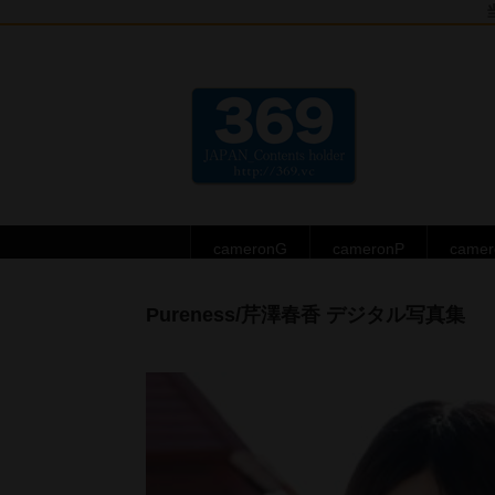
cameronG
cameronP
came
Pureness/芹澤春香 デジタル写真集