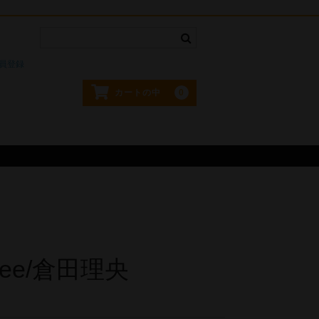
。
員登録
0
カートの中
 free/倉田理央