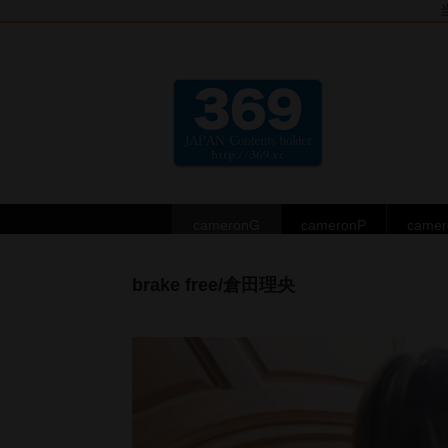
cameronG
cameronP
came
brake free/倉田理央