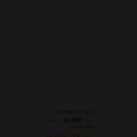
在庫状態 : 売り切れ
¥3,800
¥3,800
（税別）
(
¥4,180 )
税込
只今お取扱い出来ません