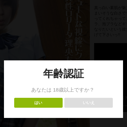
真っ白い素肌が魅
まいそうな白さで
ってくれちゃって
ラ、泡ブラなどギ
なりたいという彼
げて下さいっ!!