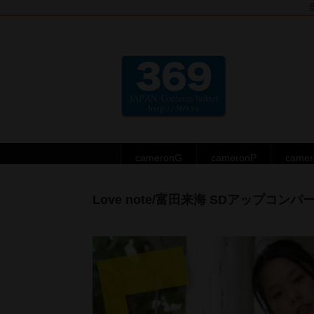
cameronG
cameronP
came
Love note/富田来海 SDアップコンバ