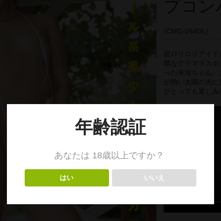
プコン
(CMG-054DL)
超ロリロリアイド
構なグラマラスボ
った来海ちゃん。
が熱い太陽の光に
がとっても楽しみな