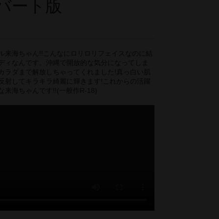
バート版
ル来海ちゃん!!こんなにロリロリフェイスなのに結
ディなんです。沖縄で開放的な気分になってしま
カラダまで解放しちゃってくれました!真っ白い肌
反射してキラキラ綺麗に輝きます!これからの活躍
来海ちゃんです!!(一般作R-18)