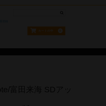
。
員登録
0
カートの中
note/富田来海 SDアッ