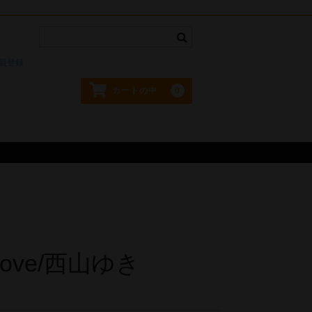
。
員登録
0
カートの中
 Love/西山ゆき