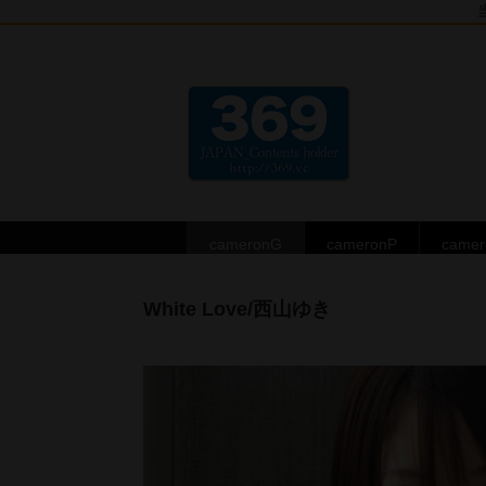
cameronG
cameronP
came
White Love/西山ゆき