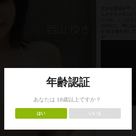
大きな黒目が守っ
んがキャメロンに
つつも、しっかり
わやかに、時には
す!見る者を決し
す!