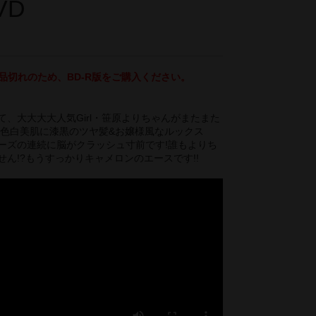
VD
品切れのため、BD-R版をご購入ください。
て、大大大大人気Girl・笹原よりちゃんがまたまた
!色白美肌に漆黒のツヤ髪&お嬢様風なルックス
ーズの連続に脳がクラッシュ寸前です!誰もよりち
ん!?もうすっかりキャメロンのエースです!!