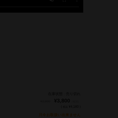
在庫状態 : 売り切れ
¥3,800
¥3,800
（税別）
(
¥4,180 )
税込
只今お取扱い出来ません