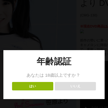
より D
(CMG-130)
※現在DVD商品は
前作の勢いに乗っ
キャメロンに降臨
で、素敵・悩殺ポ
ゃんを止められませ