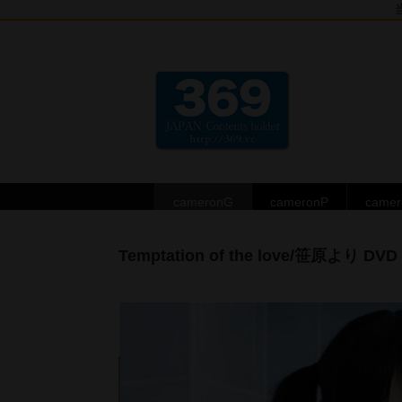
cameronG
cameronP
came
Temptation of the love/笹原より DVD