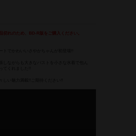
品切れのため、BD-R版をご購入ください。
ートでかわいいさやかちゃんが初登場!!
張しながらも大きなバストを小さな水着で包ん
てくれました!!
しい魅力満載!!ご期待ください!!