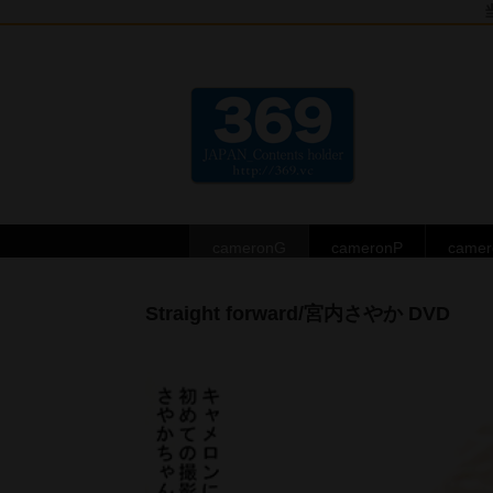
cameronG
cameronP
came
Straight forward/宮内さやか DVD