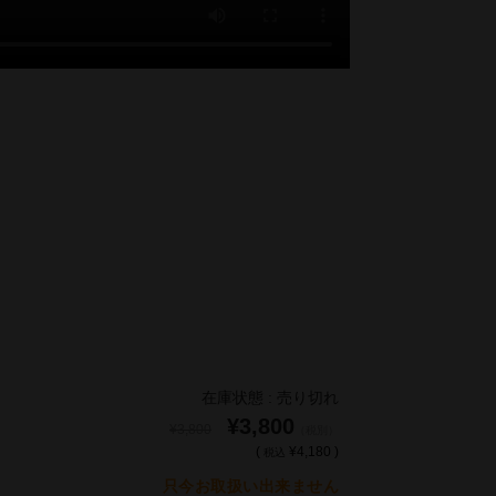
在庫状態 : 売り切れ
¥3,800
¥3,800
（税別）
(
¥4,180 )
税込
只今お取扱い出来ません