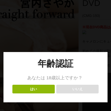
DVD
(CMG-193)
※現在DVD商品は
キャメロンにキュ
初めての撮影で緊
で、一生懸命頑張っ
さやかちゃんの初々