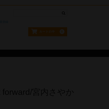
。
員登録
0
カートの中
ht forward/宮内さやか