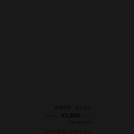
在庫状態 : 売り切れ
¥3,800
¥3,800
（税別）
(
¥4,180 )
税込
只今お取扱い出来ません