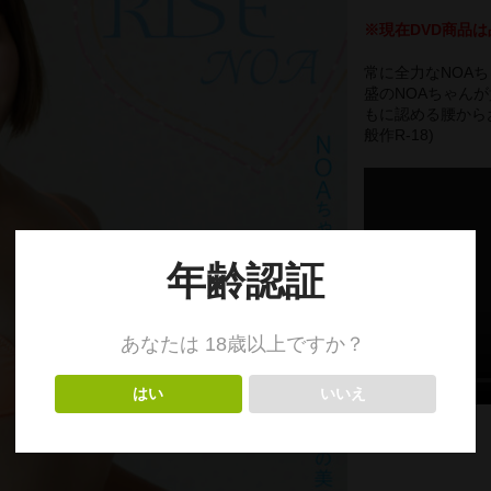
※現在DVD商品は
常に全力なNOA
盛のNOAちゃん
もに認める腰から
般作R-18)