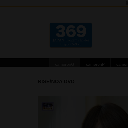
cameronG
cameronP
came
RISE/NOA DVD