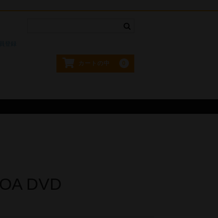
。
員登録
0
カートの中
NOA DVD