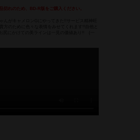
品切れのため、BD-R版をご購入ください。
ちゃんがキャメロンGにやってきた!!サービス精神旺
が貴方のために色々な表情をみせてくれます!!自他と
お尻にかけての美ラインは一見の価値あり!! (一