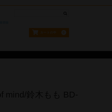
。
員登録
0
カートの中
 of mind/鈴木もも BD-