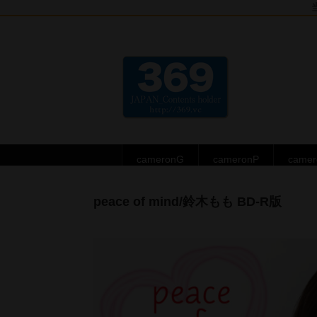
cameronG
cameronP
came
peace of mind/鈴木もも BD-R版