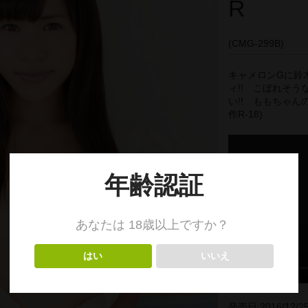
R
(CMG-299B)
キャメロンGに鈴
ィ!! こぼれそ
い!! ももちゃん
作R-18)
発売日:2016/12/2