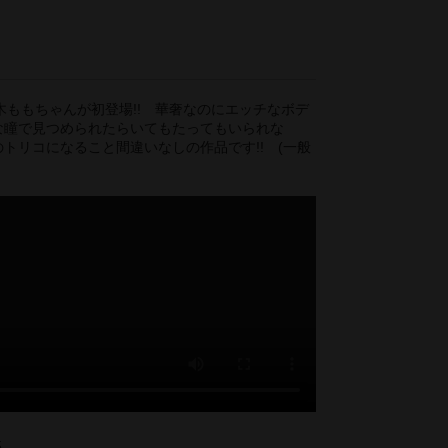
木ももちゃんが初登場!! 華奢なのにエッチなボデ
うな瞳で見つめられたらいてもたってもいられな
のトリコになること間違いなしの作品です!! (一般
5