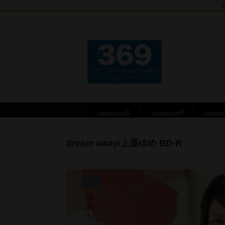
cameronG
cameronP
came
dream away/上原ゆめ BD-R