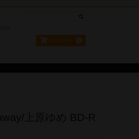
。
員登録
0
カートの中
 away/上原ゆめ BD-R