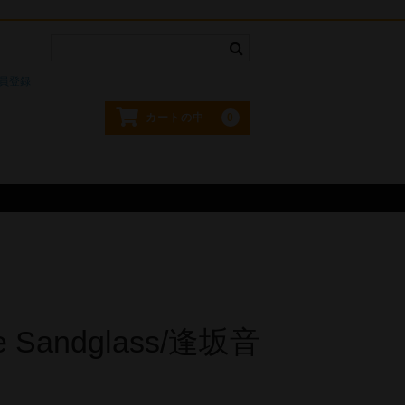
。
員登録
0
カートの中
e Sandglass/逢坂音