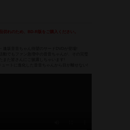
品切れのため、BD-R版をご購入ください。
・逢坂音音ちゃん待望のサードDVDが登場!
活動でもファン急増中の音音ちゃんが、その完璧
たまた皆さんにご披露しちゃいます!
キュートに進化した音音ちゃんから目が離せない!