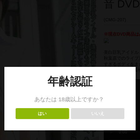
音 DVD
(CMG-207)
※現在DVD商品は
美白巨乳アイドル
秋葉原でのライブ
すぎるボディをま
さらにセクシー&