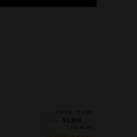
在庫状態 : 売り切れ
¥3,800
¥3,800
（税別）
(
¥4,180 )
税込
只今お取扱い出来ません