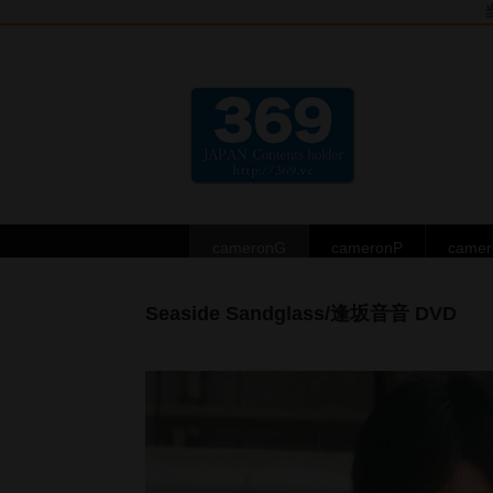
cameronG
cameronP
came
Seaside Sandglass/逢坂音音 DVD