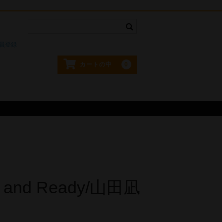
。
員登録
0
カートの中
d and Ready/山田凪