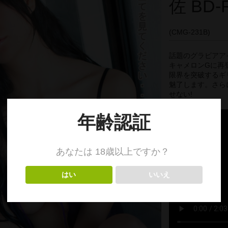
佐 BD-
(CMG-231B)
話題のグラビアア
キャメロンGに再登
限界を突破するギ
魅了します。さら
せない!