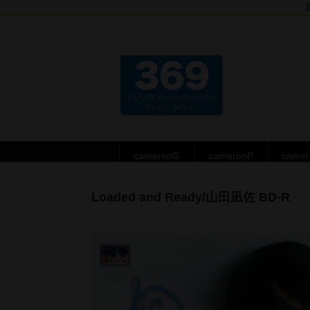
cameronG
cameronP
came
Loaded and Ready/山田凪佐 BD-R