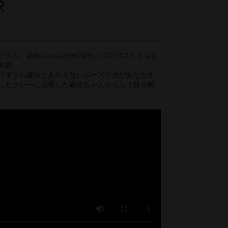
R
イドル、凪佐ちゃんが90?Gカップのバストともに
場!
リギリの露出とありえないポーズで再びあなたを
にセクシーに成長した凪佐ちゃんからもう目が離