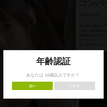
コンバ
(CMP-018DL)
2010年大爆発の
り益々絶好調のhu
最新作は相当熱い
きがかかってスタ
などあらゆるコス