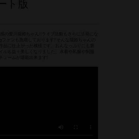
ート版
予感の愛川瑞姫ちゃん!!ライブ活動もさらに活発にな
gファンも急増しております!!そんな瑞姫ちゃんの
作品に仕上がった模様です。おんなっぷりにも磨
イルも益々美しくなりました。水着や私服や制服
チュームが堪能出来ます!