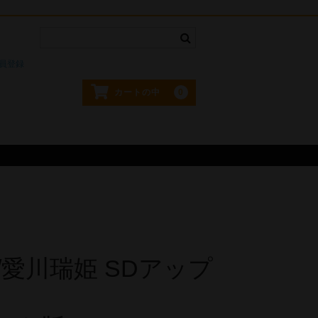
。
員登録
0
カートの中
No/愛川瑞姫 SDアップ