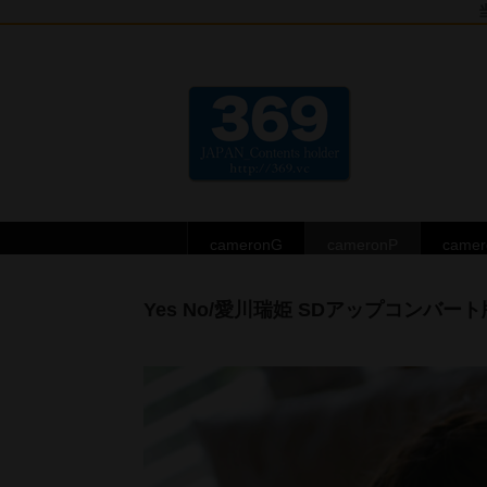
cameronG
cameronP
came
Yes No/愛川瑞姫 SDアップコンバート