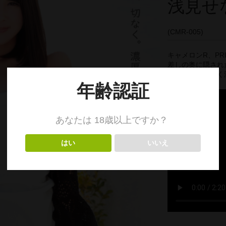
浅見せな
(CMR-005)
キャメロンR、PR
差しの奥に隠され
隅々を甘く切なく濃厚