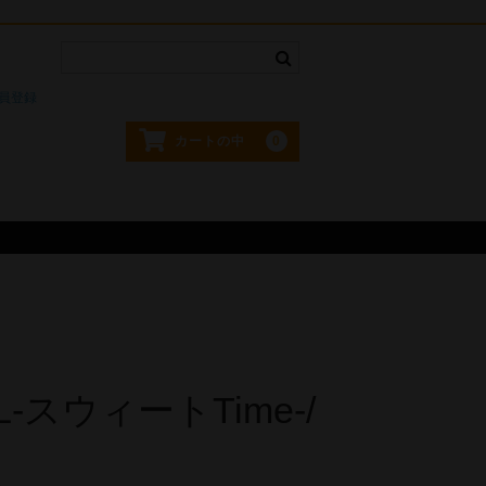
。
員登録
0
カートの中
L-スウィートTime-/