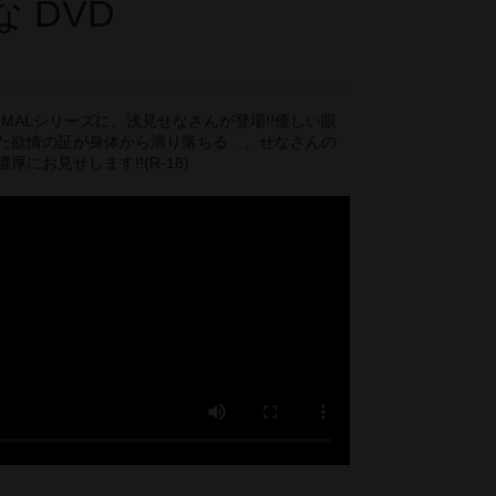
 DVD
IMALシリーズに、浅見せなさんが登場!!優しい眼
た欲情の証が身体から滴り落ちる…。せなさんの
にお見せします!!(R-18)