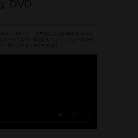
 DVD
IMALシリーズに、浅見せなさんが再登場!!何もか
なポーズで妖艶に微笑むせなさん。大人の魅力を
期待が高まります!!(R-18)