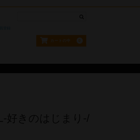
。
員登録
0
カートの中
AL-好きのはじまり-/