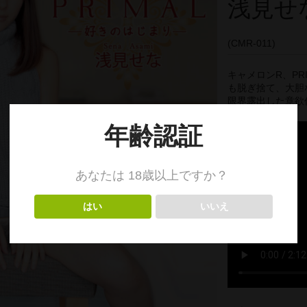
浅見せな
(CMR-011)
キャメロンR、PR
も脱ぎ捨て、大胆
限界露出した意欲作、