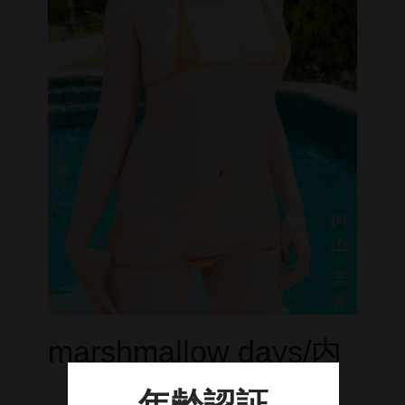
cameronP
cameronP BD-R
cameronP DVD
cameronP FHD DL
cameronP SDアップコンバートDL
cameronP SD DL
cameronR
cameronR FHD DL
Michelle
marshmallow days/内
Michelle FHD DL
PRIMAL