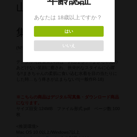
山まき デジタル写真
デジタル写真集DL商品
集
(NSP-014)
デジタル写真集第14弾は「内山まき」!!まきちゃんの
あどけない笑顔に癒され、挑発的なスタイルに心躍
る!!まきちゃんの柔肌に食い込む水着を目の当たりに
した時…もう疼きが止まらない!!(一般作R-18)
※こちらの商品はデジタル写真集・ダウンロード商品
になります。
サイズ目安:124MB ファイル形式:pdf ページ数:100
枚
<推奨環境>
Mac OS 10.0以上/Windows7以上