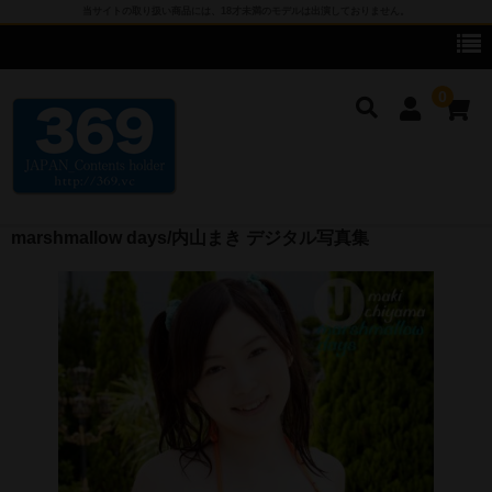
当サイトの取り扱い商品には、18才未満のモデルは出演しておりません。
0
marshmallow days/内山まき デジタル写真集
cameronG
cameronG DVD
cameronG BD-R
cameronG FHD DL
cameronG SDアップコンバートDL