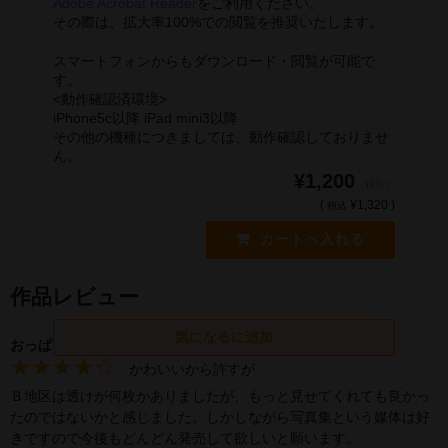
Adobe Acrobat Reader
をご利用ください。
その際は、拡大率100%での閲覧を推奨いたします。
スマートフォンからもダウンロード・閲覧が可能で
す。
<動作確認済環境>
iPhone5c以降 iPad mini3以降
その他の機種につきましては、動作確認しておりませ
ん。
¥1,200
（税別）
(
¥1,320 )
税込
おっぱい星人
★★★★☆
かわいいから許すが
Ｂ地区は透けが何枚かありましたが、もっと見せてくれても良かっ
たのではないかと感じました。しかしながら写真集という媒体は好
きですので今後もどんどん発売して欲しいと願います。