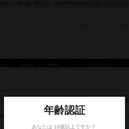
当サイトの取り扱い商品には、18才未満のモデルは出演しておりません
ゲスト
ログイン
新規会
ronR
Michelle
PRIMAL
デジタル写真集DL商品
におけるダウンロードシステム不具合により、この度、新販売システム及び新
性がございません為、誠に申し訳ございませんが、会員の皆様には新し
メールにてご連絡いただき、旧システムの購入履歴など確認次第、新し