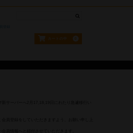
。
員登録
0
カートの中
サーバーへ2月17,18,19日にわたり急遽移行い
く会員登録をしていただきますよう、お願い申し上
い会員情報へと紐付させていただきます。