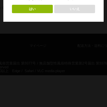
をくださいますようお願いいたします。
マイページ
配送方法・送料に
営業届出 第9377号
/
無店舗型性風俗特殊営業第2号届出 第937
served
s10以上
Edge
/
Safari
/
VLC media player