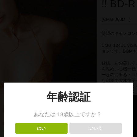
!! BD
(CMG-363B )
待望のキャメロンGアー
CMG-124DL V
ョンです。BGM
皆様、あの美しす
を改め、心機一転
ーなのに出るトコ
な印象で大和撫子
バンバンキメてく
そうな由季ちゃん、