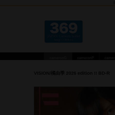
cameronG
cameronP
came
VISION/橘由季 2026 edition !! BD-R