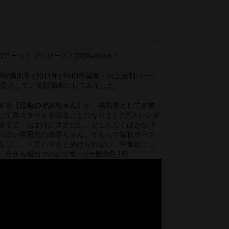
-R
カイブシリーズ ! 2026edition !!
ISION/橘由季 (2011年) FHD再編集・自主規制バージ
も見直して、笑顔満載にしてみました。
ぎる【
江角のぞみちゃん
】が、橘由季として名前
して再スタートを切ることになりました!!スレンダ
出てて、おまけに才女だし、どことなくはかなげ
っぽい雰囲気の由季ちゃん。でもって悩殺ポーズ
るし…。一度ハマると抜けられない、中毒起こし
今作も相当ヤバいですっ!(一般作R-18)