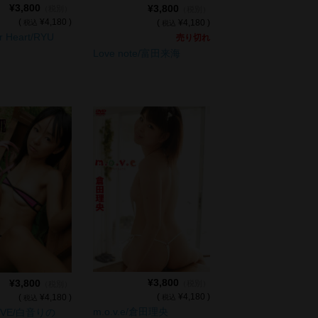
¥3,800
¥3,800
（税別）
（税別）
(
¥4,180 )
(
¥4,180 )
税込
税込
r Heart/RYU
売り切れ
Love note/富田来海
¥3,800
¥3,800
（税別）
（税別）
(
¥4,180 )
(
¥4,180 )
税込
税込
m.o.v.e/倉田理央
OVE/白音りの