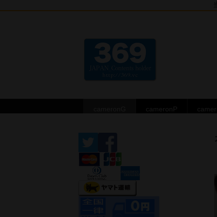
cameronG
cameronP
came