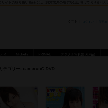
当サイトの取り扱い商品には、18才未満のモデルは出演しておりません
ゲスト
ログイン
新規会
ronR
Michelle
PRIMAL
デジタル写真集DL商品
カテゴリー:
cameronG DVD