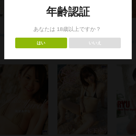
¥3,800
¥3,800
（税別）
（税別）
(
¥4,180 )
税込
(
¥4,180 )
税込
Super Positive/源すず
Real voice/RYU DVD
Wings T