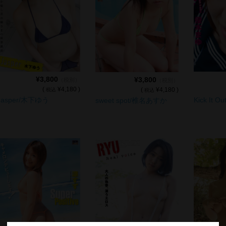
¥3,800
¥3,800
（税別）
（税別）
(
¥4,180 )
(
¥4,180 )
税込
税込
Jasper/木下ゆう
Kick It 
sweet spot/椎名あすか