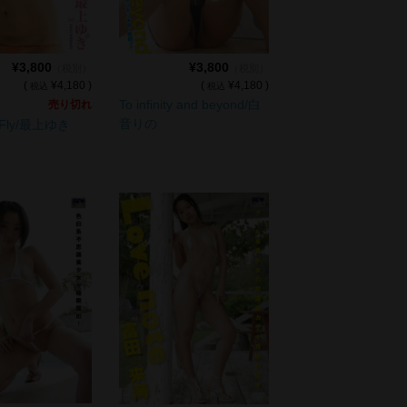
¥3,800
¥3,800
（税別）
（税別）
(
¥4,180 )
(
¥4,180 )
税込
税込
To infinity and beyond/白
売り切れ
音りの
o Fly/最上ゆき