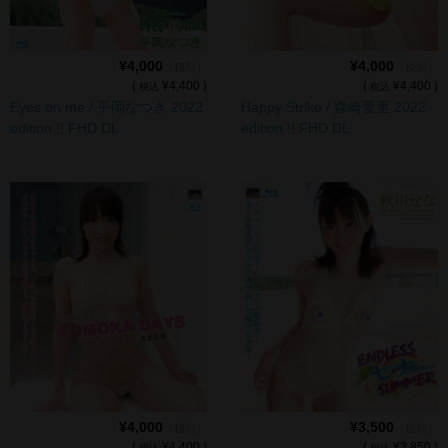
cameronP
cameronP BD-R
¥4,000
¥4,000
（税別）
（税別）
cameronP DVD
(
¥4,400 )
(
¥4,400 )
税込
税込
Eyes on me / 平岡なつき 2022
Happy Strike / 森崎愛里 2022
edition !! FHD DL
edition !! FHD DL
cameronP FHD DL
cameronP SDアップコンバートDL
cameronP SD DL
cameronR
cameronR FHD DL
Michelle
Michelle FHD DL
¥4,000
¥3,500
（税別）
（税別）
PRIMAL
(
¥4,400 )
(
¥3,850 )
税込
税込