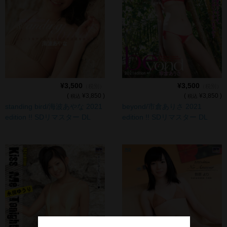
¥3,500
¥3,500
（税別）
（税別）
(
¥3,850 )
(
¥3,850 )
税込
税込
standing bird/海波あやな 2021
beyond/市倉ありさ 2021
edition !! SDリマスター DL
edition !! SDリマスター DL