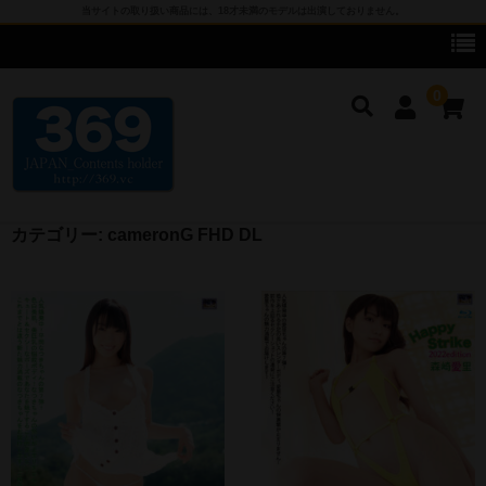
当サイトの取り扱い商品には、18才未満のモデルは出演しておりません。
0
カテゴリー:
cameronG FHD DL
cameronG
cameronG DVD
cameronG BD-R
cameronG FHD DL
cameronG SDアップコンバートDL