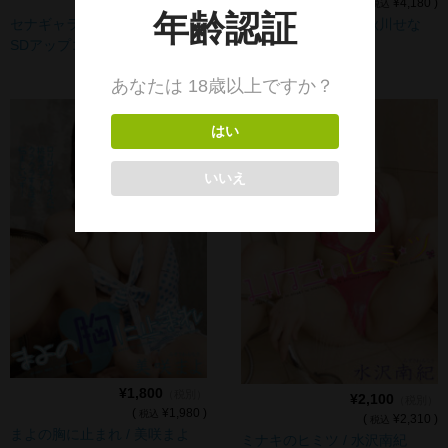
(
¥1,980 )
(
¥4,180 )
税込
税込
セナギャラクシー / 秋川せな
セナギャラクシー / 秋川せな
SDアップコンバート版
DVD
¥1,800
（税別）
¥2,100
（税別）
(
¥1,980 )
税込
(
¥2,310 )
税込
まよの胸に止まれ / 美咲まよ
ミナキのヒミツ / 水沢南紀