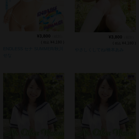
cameronP
cameronP BD-R
cameronP DVD
¥3,800
¥3,800
（税別）
（税別）
cameronP FHD DL
(
¥4,180 )
税込
(
¥4,180 )
税込
ENDLESS セナ SUMMER/秋川
やさしくしてね/橋本あみ
cameronP SDアップコンバートDL
せな
cameronP SD DL
cameronR
cameronR FHD DL
Michelle
Michelle FHD DL
PRIMAL