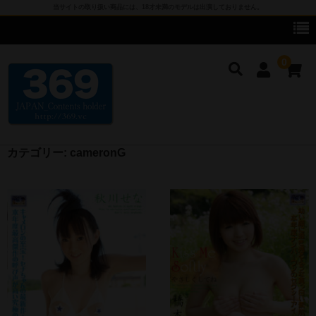
当サイトの取り扱い商品には、18才未満のモデルは出演しておりません。
0
カテゴリー:
cameronG
cameronG
cameronG DVD
cameronG BD-R
cameronG FHD DL
cameronG SDアップコンバートDL