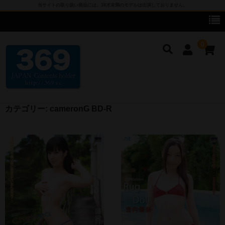
当サイトの取り扱い商品には、18才未満のモデルは出演しておりません。
0
カテゴリー:
cameronG BD-R
cameronG
cameronG DVD
cameronG BD-R
cameronG FHD DL
cameronG SDアップコンバートDL