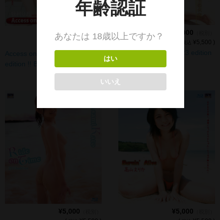
¥5,000
¥5,000
（税別）
（税別）
(
¥5,500 )
(
¥5,500 )
税込
税込
Soleil/麻生恵令奈 2023 edition
Access only/牧村りお 2023
!! BD-R
edition !! BD-R
¥5,000
¥5,000
（税別）
（税別）