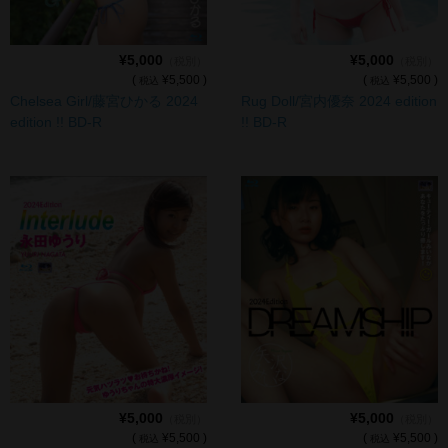
cameronP
cameronP BD-R
¥5,000
¥5,000
（税別）
（税別）
(
¥5,500 )
(
¥5,500 )
税込
税込
cameronP DVD
Chelsea Girl/藤宮ひかる 2024
Rug Doll/宮内優奈 2024 edition
edition !! BD-R
!! BD-R
cameronP FHD DL
cameronP SDアップコンバートDL
cameronP SD DL
cameronR
cameronR FHD DL
Michelle
Michelle FHD DL
¥5,000
¥5,000
（税別）
（税別）
PRIMAL
(
¥5,500 )
(
¥5,500 )
税込
税込