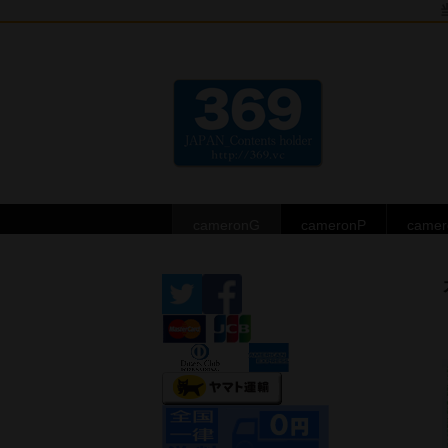
cameronG
cameronP
came