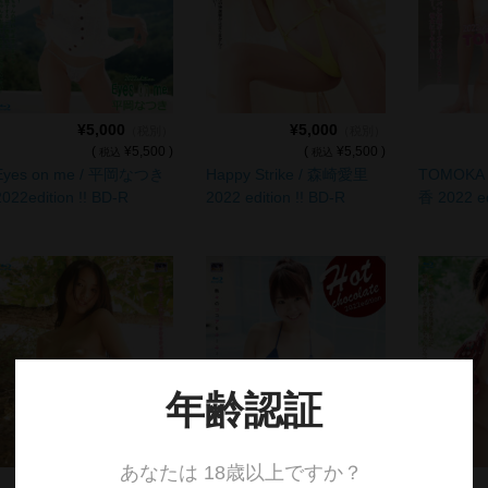
¥5,000
¥5,000
（税別）
（税別）
(
¥5,500 )
(
¥5,500 )
税込
税込
Eyes on me / 平岡なつき
Happy Strike / 森崎愛里
TOMOKA 
2022edition !! BD-R
2022 edition !! BD-R
香 2022 ed
¥4,500
¥5,000
（税別）
（税別）