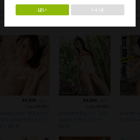
(
¥4,950 )
(
¥5,500 )
税込
税込
Wings To Fly / 最上ゆき
Hot chocolate / あずまひ
milky w
2022 edition !! SDリマス
かり 2022 edition !! BD-R
2021 editi
ター BD-R
¥4,500
¥4,500
（税別）
（税別）
(
¥4,950 )
(
¥4,950 )
税込
税込
standing bird / 海波あやな
beyond/市倉ありさ 2021
Kiss Me 
2021 edition !! SDリマス
edition !! SDリマスター
り 2021 ed
ター BD-R
BD-R