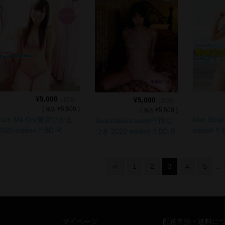
¥5,000
¥5,000
（税別）
（税別）
(
¥5,500 )
(
¥5,500 )
税込
税込
Turn Me On/藤宮ひかる
Non Sto
Scandalous baby/平岡な
2020 edition !! BD-R
edition !!
つき 2020 edition !! BD-R
≪
1
2
3
4
5
…
マイページ
配送方法・送料に