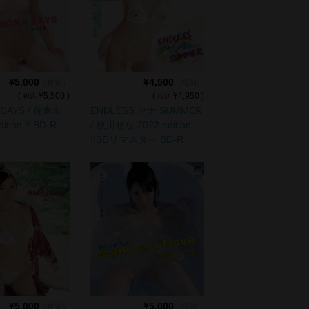
¥5,000
¥4,500
（税別）
（税別）
(
¥5,500 )
(
¥4,950 )
税込
税込
DAYS / 佐倉友
ENDLESS セナ SUMMER
ition !! BD-R
/ 秋川せな 2022 edition
!!SDリマスター BD-R
¥5,000
¥5,000
（税別）
（税別）