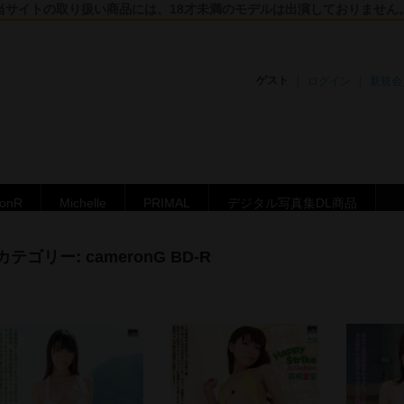
当サイトの取り扱い商品には、18才未満のモデルは出演しておりません
ゲスト
ログイン
新規会
ronR
Michelle
PRIMAL
デジタル写真集DL商品
カテゴリー:
cameronG BD-R