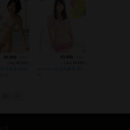
¥3,800
¥5,000
（税別）
（税別）
(
¥4,180 )
(
¥5,500 )
税込
税込
pick me up/光乃麻里 BD-
p!/芹澤春香 2020
R
 BD-R
16
≫
ついて